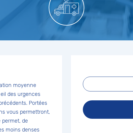
tation moyenne
eil des urgences
 précédents. Portées
ns vous permettront,
e permet, de
res moins denses