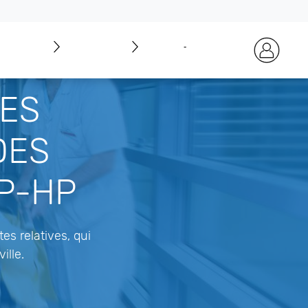
SOUTENIR L'AP‑HP
DES
DES
AP-HP
es relatives, qui
ille.