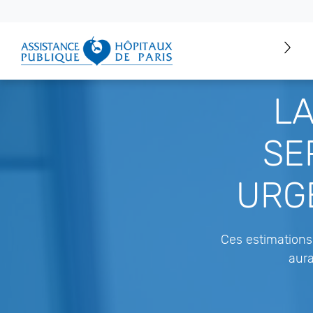
LA
SE
URGE
Ces estimations 
aura